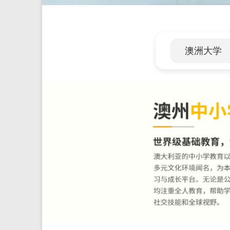
民
路
我
们
澳洲大学
一
起
走！