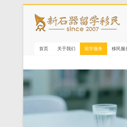
Skip
to
新
content
石
器
首页
关于我们
留学服务
移民服
留
学
移
民
你
的
留
学
移