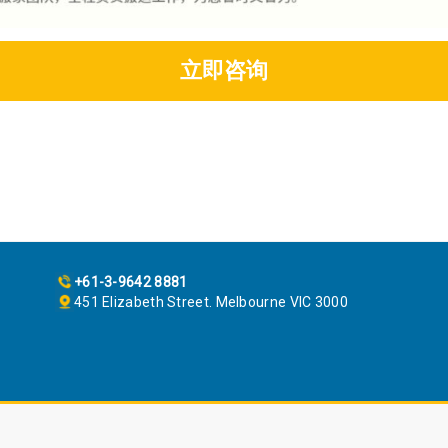
立即咨询
+61-3-9642 8881
451 Elizabeth Street. Melbourne VIC 3000