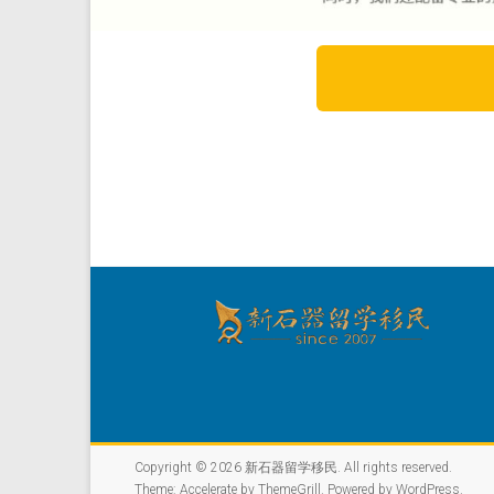
Copyright © 2026
新石器留学移民
. All rights reserved.
Theme:
Accelerate
by ThemeGrill. Powered by
WordPress
.