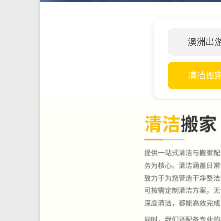
民
路
我
澳洲出
们
一
起
清洁搬
走！