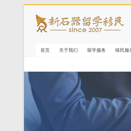
Skip
to
新
content
石
器
首页
关于我们
留学服务
移民服
留
学
移
民
你
的
留
学
移